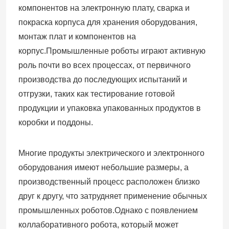
компонентов на электронную плату, сварка и
покраска корпуса для хранения оборудования,
О нас
монтаж плат и компонентов на
корпус.Промышленные роботы играют активную
Путешествие фабрики
роль почти во всех процессах, от первичного
производства до последующих испытаний и
Проверка качества
отгрузки, таких как тестирование готовой
продукции и упаковка упакованных продуктов в
коробки и поддоны.
Свяжитесь мы
Многие продукты электрического и электронного
Новости
оборудования имеют небольшие размеры, а
производственный процесс расположен близко
Случаи
друг к другу, что затрудняет применение обычных
промышленных роботов.Однако с появлением
Спросите цитату
коллаборативного робота, который может