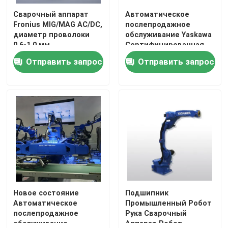
Сварочный аппарат
Автоматическое
Fronius MIG/MAG AC/DC,
послепродажное
диаметр проволоки
обслуживание Yaskawa
0,6-1,0 мм
Сертифицированная
CE полевая установка
Отправить запрос
Отправить запрос
Новое состояние
Подшипник
Автоматическое
Промышленный Робот
послепродажное
Рука Сварочный
обслуживание
Аппарат Робот