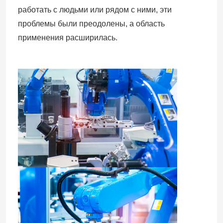
работать с людьми или рядом с ними, эти
проблемы были преодолены, а область
Рука робота Yaskawa
применения расширилась.
зрение робота 3D
Робототехнические рабочие места
Аксессуары робота
Защитный чехол робота
Части робота
Позиционер робота