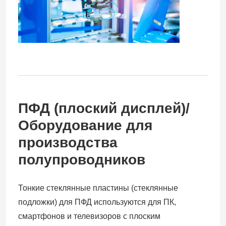
Электропитание робота
Промышленные сваривая роботы
Используемая рука робота
ПФД (плоский дисплей)/
Обслуживание робота
Оборудование для
производства
Ручная машина для лазерной очистки
полупроводников
Сварочный аппарат Fronius
Тонкие стеклянные пластины (стеклянные
подложки) для ПФД используются для ПК,
рука промышленного робота
смартфонов и телевизоров с плоским