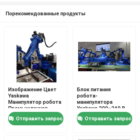
Порекомендованные продукты
Изображение Цвет
Блок питания
Yaskawa
робота-
Дом
Манипулятор робота
манипулятора
Промышленная
Yaskawa 200–240 В
автоматизация
переменного тока с
Отправить запрос
Отправить запрос
Продукты
Манипулятор робота
1-летней гарантией
для промышленного
на основные
производства
компоненты
Видео