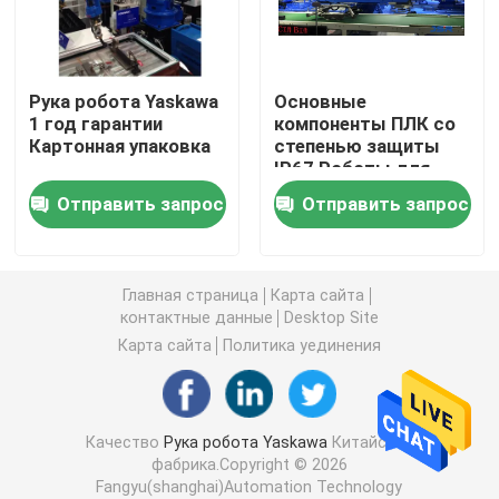
Рука робота Yaskawa
Рука робота Yaskawa
Основные
1 год гарантии
компоненты ПЛК со
зрение робота 3D
Картонная упаковка
степенью защиты
IP67 Роботы для
промышленной
Робототехнические рабочие места
Отправить запрос
Отправить запрос
автоматизации
Аксессуары робота
Главная страница
Карта сайта
контактные данные
Desktop Site
Защитный чехол робота
Карта сайта
Политика уединения
Части робота
Качество
Рука робота Yaskawa
Китайская
фабрика.Copyright © 2026
Позиционер робота
Fangyu(shanghai)Automation Technology