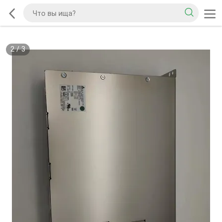
2
/
3