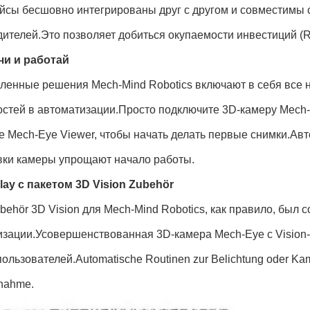
йсы бесшовно интегрированы друг с другом и совместимы с
ителей.Это позволяет добиться окупаемости инвестиций (RO
и и работай
енные решения Mech-Mind Robotics включают в себя все 
стей в автоматизации.Просто подключите 3D-камеру Mech-E
е Mech-Eye Viewer, чтобы начать делать первые снимки.Ав
вки камеры упрощают начало работы.
lay с пакетом 3D Vision Zubehör
behör 3D Vision для Mech-Mind Robotics, как правило, был
зации.Усовершенствованная 3D-камера Mech-Eye с Vision-Co
ользователей.Automatische Routinen zur Belichtung oder Kamera
bnahme.