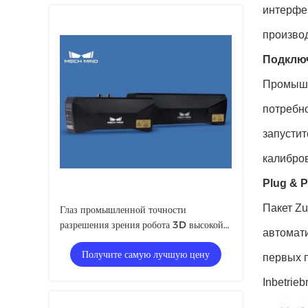
интерфе
производ
Подключ
Промышл
потребно
запустит
калибро
Plug & P
Пакет Zu
Глаз промышленной точности
разрешения зрения робота 3D высокой
автомати
Mech
Получите самую лучшую цену
первых п
Inbetrie