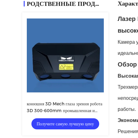
Характ
РОДСТВЕННЫЕ ПРОДУКТЫ
Лазер 
высок
Камера у
идеальн
Обзор
Высока
Трехмерн
непосред
конюшня 3D Mech глаза зрения робота
работы.
3D 300-600mm промышленная и
надежное просматривая представление
Эконом
Получите самую лучшую цену
Решения