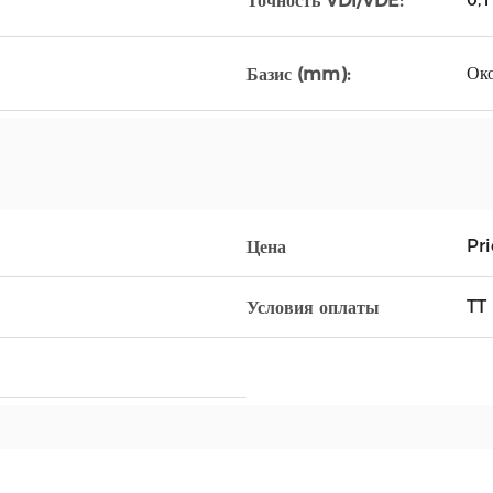
Точность VDI/VDE:
Ок
Базис (mm):
Pr
Цена
TT
Условия оплаты