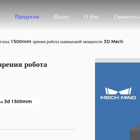
Продукты
Видео
О Нас
Свяжитес
 глаза 1500mm зрения робота наивысшей мощности 3D Mech
рения робота
ера 3d 1500mm