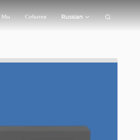
ь Мы
События
Russian