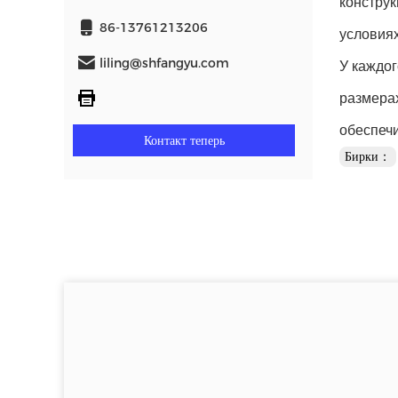
констру
86-13761213206
условиях
liling@shfangyu.com
У каждог
размерах
обеспеч
Контакт теперь
Бирки：