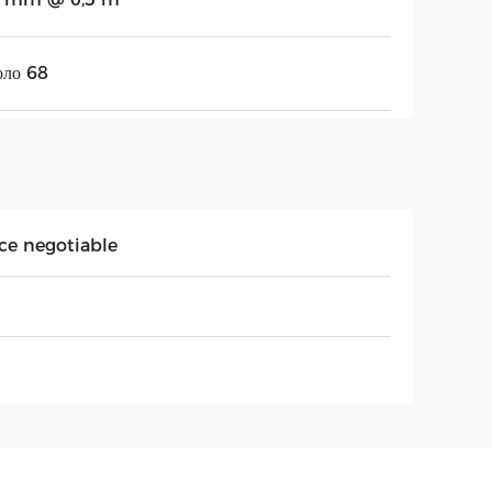
оло 68
ice negotiable