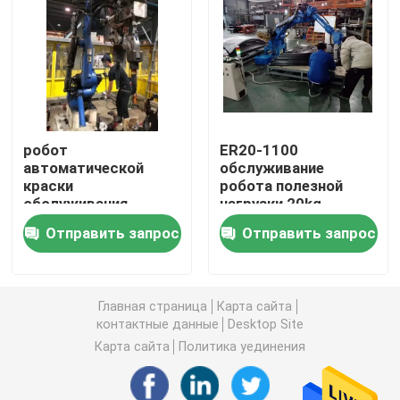
О нас
Путешествие фабрики
робот
ER20-1100
Проверка качества
автоматической
обслуживание
краски
робота полезной
обслуживания
нагрузки 20kg
Свяжитесь мы
робота 6kg
используемое для
Отправить запрос
Отправить запрос
распыляя
регуляции
Новости
Главная страница
Карта сайта
контактные данные
Desktop Site
Случаи
Карта сайта
Политика уединения
Спросите цитату