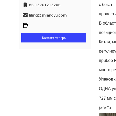
с богаты
86-13761213206
провест
liling@shfangyu.com
В облас
позицион
Контакт теперь
Китая, м
регулиру
прибор R
много ре
Упаковк
ОДНА ун
727 мм с
(> VG)