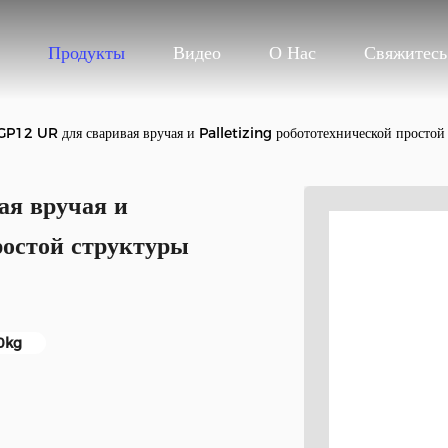
Продукты
Видео
О Нас
Свяжитес
GP12 UR для сваривая вручая и Palletizing робототехнической простой 
ая вручая и
ростой структуры
50kg