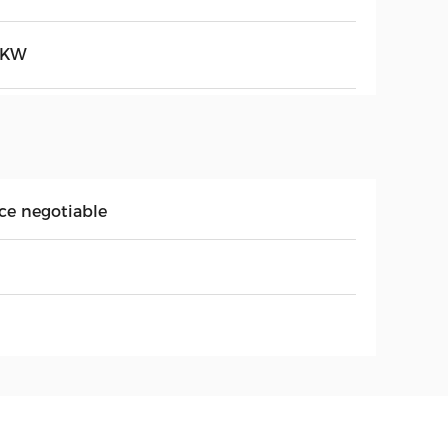
8KW
ice negotiable