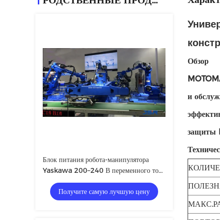
РОДСТВЕННЫЕ ПРОДУКТЫ
Униве
констр
Обзор
MOTOMAN
и обслуж
эффектив
защиты I
Техничес
Блок питания робота-манипулятора
КОЛИЧЕ
Yaskawa 200–240 В переменного тока
с 1-летней гарантией на основные
ПОЛЕЗН
Получите самую лучшую цену
компоненты
МАКС.Р