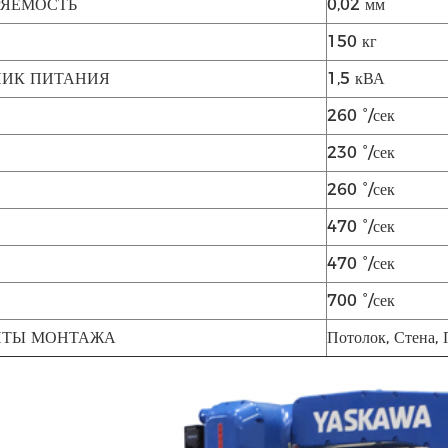
РЯЕМОСТЬ
0,02 мм
150 кг
НИК ПИТАНИЯ
1,5 кВА
260 °/сек
230 °/сек
260 °/сек
470 °/сек
470 °/сек
С
700 °/сек
НТЫ МОНТАЖА
Потолок, Стена,