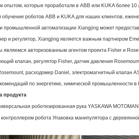
м опытом, которые проработали в ABB или KUKA более 10 ле
и обучение роботов ABB и KUKA для наших клиентов, ежене
ти промышленной автоматизации Xiangjing может предостав
ер и регулятор, Xiangjing является важным партнером Em
ы являемся авторизованным агентом проекта Fisher и Rose
ющий клапан, регулятор Fisher, датчик давления Rosemoun
osemount, расходомер Daniel, электромагнитный клапан ASC
комендаций по энергетике, химической промышленности в 
а продукта
иверсальная роботизированная рука YASKAWA MOTOMAN GP8
 контроллером робота Упаковка манипулятора с деревянно