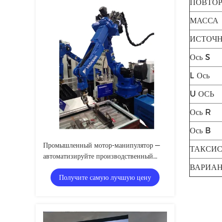
ПОВТО
МАССА
ИСТОЧ
Ось S
L Ось
U ОСЬ
Ось R
Ось B
Промышленный мотор-манипулятор —
ТАКСИ
автоматизируйте производственный
процесс с помощью основных
ВАРИА
Получите самую лучшую цену
компонентов