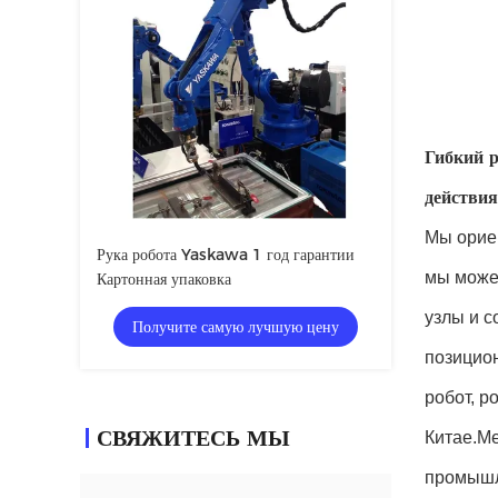
Гибкий 
действия
Мы орие
Рука робота Yaskawa 1 год гарантии
мы можем
Картонная упаковка
узлы и с
Получите самую лучшую цену
позицио
робот, р
СВЯЖИТЕСЬ МЫ
Китае.М
промышл