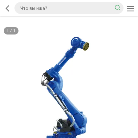
1
/
1