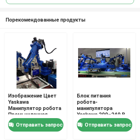
Порекомендованные продукты
Изображение Цвет
Блок питания
Дом
Yaskawa
робота-
Манипулятор робота
манипулятора
Промышленная
Yaskawa 200–240 В
Продукты
автоматизация
переменного тока с
Отправить запрос
Отправить запрос
Манипулятор робота
1-летней гарантией
для промышленного
на основные
Видео
производства
компоненты