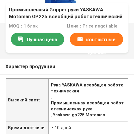
Промышленный Gripper руки YASKAWA
Motoman GP225 всеобщий робототехнический
для Palletizing регулируя робота
MOQ：1 блок
Цена：Price negotiable
Лучшая цена
контактные
данные
Характер продукции
Рука YASKAWA всеобщая робото
техническая
,
Высокий свет:
Промышленная всеобщая робот
отехническая рука
,
Yaskawa gp225 Motoman
Время доставки
7-10 дней