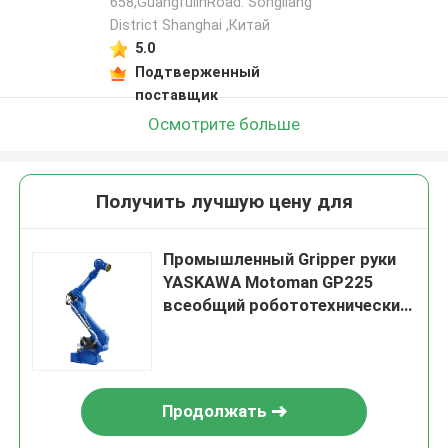
658,GuangfulinRoad. Songiiang
District Shanghai ,Китай
5.0
Подтверженный
поставщик
Осмотрите больше
Получить лучшую цену для
Промышленный Gripper руки
YASKAWA Motoman GP225
всеобщий робототехнический
для Palletizing регулируя
робота
Продолжать