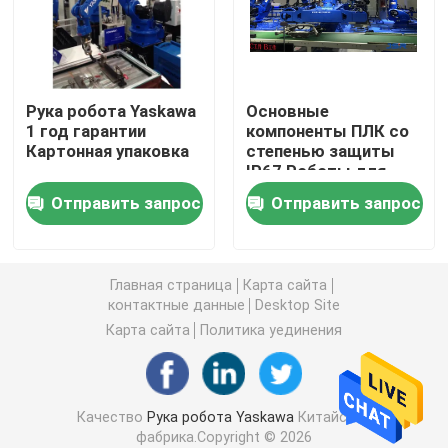
Рука робота Yaskawa
Рука робота Yaskawa
Основные
зрение робота 3D
1 год гарантии
компоненты ПЛК со
Картонная упаковка
степенью защиты
IP67 Роботы для
Робототехнические рабочие места
промышленной
Отправить запрос
Отправить запрос
автоматизации
Аксессуары робота
Главная страница
Карта сайта
Защитный чехол робота
контактные данные
Desktop Site
Карта сайта
Политика уединения
Части робота
Качество
Рука робота Yaskawa
Китайская
Позиционер робота
фабрика.Copyright © 2026