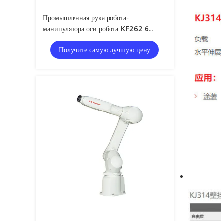
Промышленная рука робота-
манипулятора оси робота KF262 6
Кавасаки автоматическая управляя
Получите самую лучшую цену