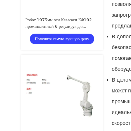
позвол
запрогр
Робот 1973мм оси Кавасаки КФ192
предла
промышленный 6 регулируя для
применения покрытия
В допол
Получите самую лучшую цену
безопас
помогаю
оборуд
В цело
может п
промыш
идеальн
скорост