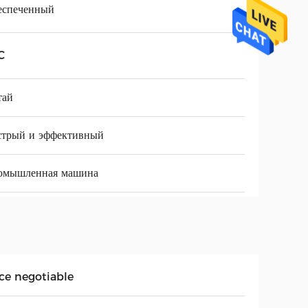
еспеченный
C
тай
стрый и эффективный
омышленная машина
ice negotiable