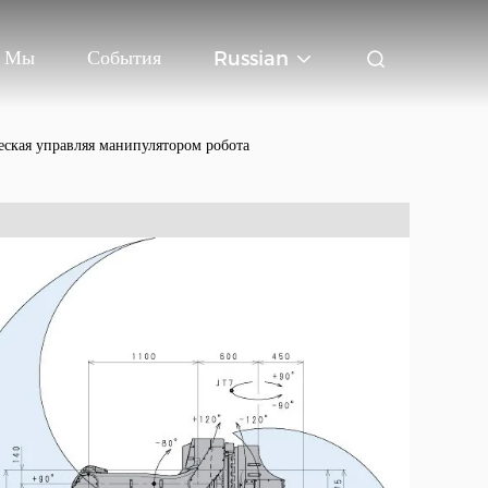
ь Мы
События
Russian
ская управляя манипулятором робота