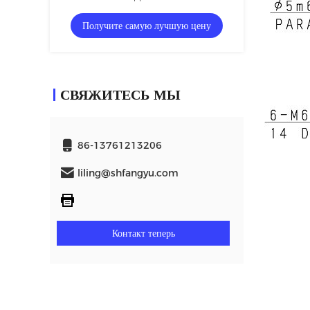
промышленная автоматическая управляя
Получите самую лучшую цену
манипулятором робота
СВЯЖИТЕСЬ МЫ
86-13761213206
liling@shfangyu.com
Контакт теперь