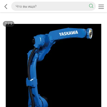
1
/
1