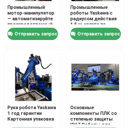
Промышленный
Промышленные
мотор-манипулятор
роботы Yaskawa с
О нас
— автоматизируйте
радиусом действия
производственный
1,5 м, услуги по
процесс с помощью
вводу в
Отправить запрос
Отправить запрос
Путешествие фабрики
основных
эксплуатацию и
компонентов
обучению
Проверка качества
Свяжитесь мы
Новости
Случаи
Рука робота Yaskawa
Основные
1 год гарантии
компоненты ПЛК со
Картонная упаковка
степенью защиты
IP67 Роботы для
Спросите цитату