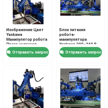
Изображение Цвет
Блок питания
Yaskawa
робота-
Манипулятор робота
манипулятора
Промышленная
Yaskawa 200–240 В
автоматизация
переменного тока с
Отправить запрос
Отправить запрос
Манипулятор робота
1-летней гарантией
для промышленного
на основные
производства
компоненты
Дом
Продукты
Видео