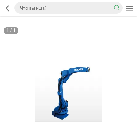
1
/
1