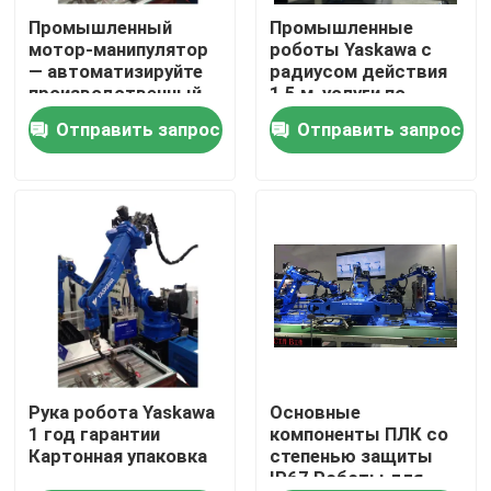
Промышленный
Промышленные
мотор-манипулятор
роботы Yaskawa с
О нас
— автоматизируйте
радиусом действия
производственный
1,5 м, услуги по
процесс с помощью
вводу в
Отправить запрос
Отправить запрос
Путешествие фабрики
основных
эксплуатацию и
компонентов
обучению
Проверка качества
Свяжитесь мы
Новости
Случаи
Рука робота Yaskawa
Основные
1 год гарантии
компоненты ПЛК со
Картонная упаковка
степенью защиты
IP67 Роботы для
Спросите цитату