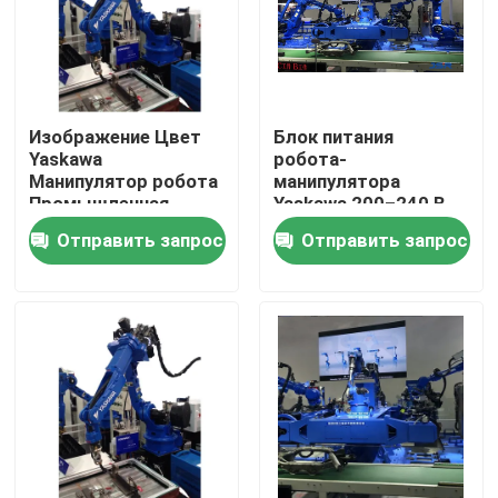
Изображение Цвет
Блок питания
Yaskawa
робота-
Манипулятор робота
манипулятора
Промышленная
Yaskawa 200–240 В
автоматизация
переменного тока с
Отправить запрос
Отправить запрос
Манипулятор робота
1-летней гарантией
для промышленного
на основные
производства
компоненты
Дом
Продукты
Видео