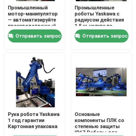
Промышленный
Промышленные
мотор-манипулятор
роботы Yaskawa с
О нас
— автоматизируйте
радиусом действия
производственный
1,5 м, услуги по
процесс с помощью
вводу в
Отправить запрос
Отправить запрос
Путешествие фабрики
основных
эксплуатацию и
компонентов
обучению
Проверка качества
Свяжитесь мы
Новости
Случаи
Рука робота Yaskawa
Основные
1 год гарантии
компоненты ПЛК со
Картонная упаковка
степенью защиты
IP67 Роботы для
Спросите цитату