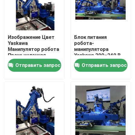
Изображение Цвет
Блок питания
Yaskawa
робота-
Манипулятор робота
манипулятора
Промышленная
Yaskawa 200–240 В
автоматизация
переменного тока с
Отправить запрос
Отправить запрос
Манипулятор робота
1-летней гарантией
для промышленного
на основные
производства
компоненты
Дом
Продукты
Видео