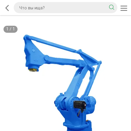
1
/
1