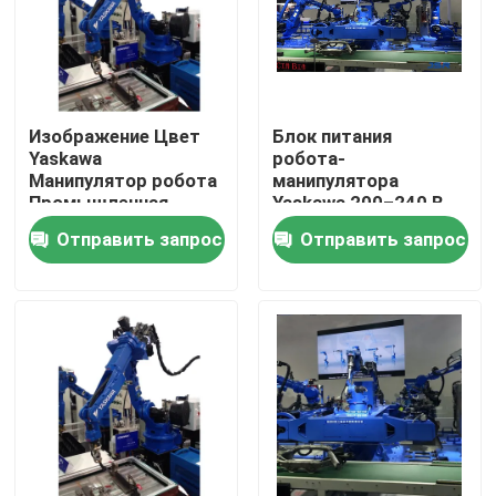
Изображение Цвет
Блок питания
Yaskawa
робота-
Манипулятор робота
манипулятора
Промышленная
Yaskawa 200–240 В
автоматизация
переменного тока с
Отправить запрос
Отправить запрос
Манипулятор робота
1-летней гарантией
для промышленного
на основные
производства
компоненты
Дом
Продукты
Видео