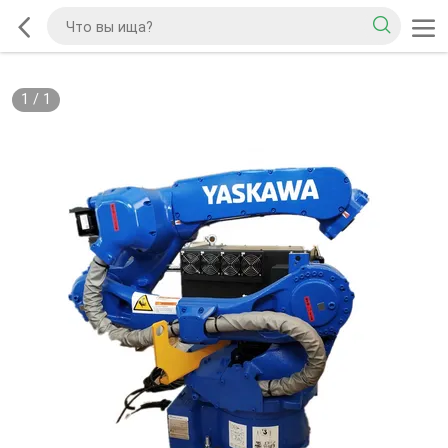
1
/
1