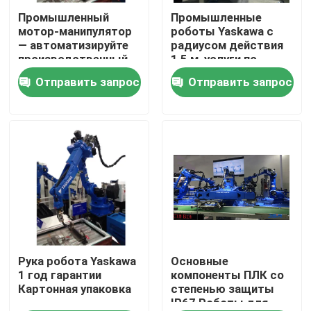
Промышленный
Промышленные
мотор-манипулятор
роботы Yaskawa с
О нас
— автоматизируйте
радиусом действия
производственный
1,5 м, услуги по
процесс с помощью
вводу в
Отправить запрос
Отправить запрос
Путешествие фабрики
основных
эксплуатацию и
компонентов
обучению
Проверка качества
Свяжитесь мы
Новости
Случаи
Рука робота Yaskawa
Основные
1 год гарантии
компоненты ПЛК со
Картонная упаковка
степенью защиты
IP67 Роботы для
Спросите цитату