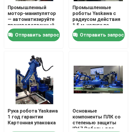
Промышленный
Промышленные
мотор-манипулятор
роботы Yaskawa с
О нас
— автоматизируйте
радиусом действия
производственный
1,5 м, услуги по
процесс с помощью
вводу в
Отправить запрос
Отправить запрос
Путешествие фабрики
основных
эксплуатацию и
компонентов
обучению
Проверка качества
Свяжитесь мы
Новости
Случаи
Рука робота Yaskawa
Основные
1 год гарантии
компоненты ПЛК со
Картонная упаковка
степенью защиты
IP67 Роботы для
Спросите цитату