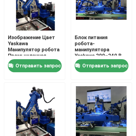
Изображение Цвет
Блок питания
Yaskawa
робота-
Манипулятор робота
манипулятора
Промышленная
Yaskawa 200–240 В
автоматизация
переменного тока с
Отправить запрос
Отправить запрос
Манипулятор робота
1-летней гарантией
для промышленного
на основные
производства
компоненты
Дом
Продукты
Видео