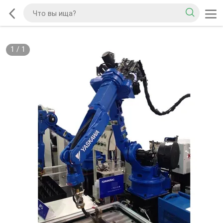
1
/
1