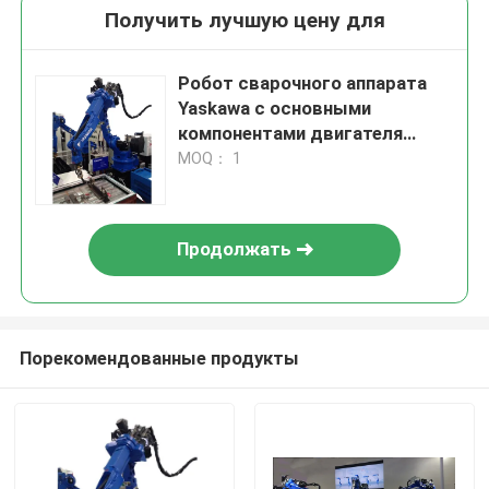
Получить лучшую цену для
Робот сварочного аппарата
Yaskawa с основными
компонентами двигателя
Рабочая температура от -10°C
MOQ： 1
до +50°C
Продолжать
Порекомендованные продукты