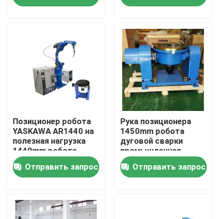
О нас
Путешествие фабрики
Проверка качества
Свяжитесь мы
Позиционер робота
Рука позиционера
YASKAWA AR1440 на
1450mm робота
полезная нагрузка
дуговой сварки
1440mm робота
промышленная
Новости
дуговой сварки 12KG
робототехническая
Отправить запрос
Отправить запрос
со сварочным
огонем
Случаи
Спросите цитату