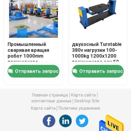
Рука робота Yaskawa
зрение робота 3D
Промышленный
двухосный Turntable
сваривая вращая
380v нагрузки 100-
Робототехнические рабочие места
робот 1000mm
1000kg 1200x1200
позиционера
позиционера оси 50-
60hz
Аксессуары робота
Отправить запрос
Отправить запрос
Защитный чехол робота
Главная страница
Карта сайта
контактные данные
Desktop Site
Части робота
Карта сайта
Политика уединения
Позиционер робота