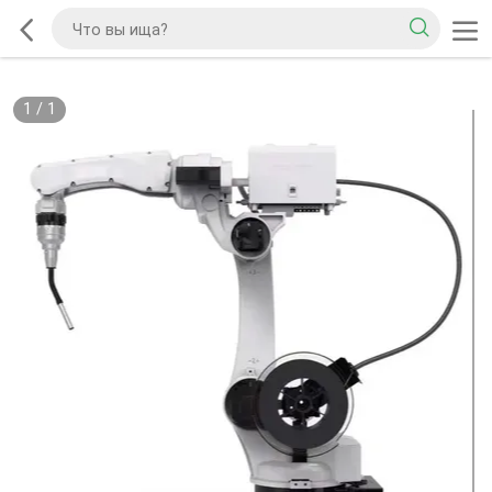
1
/
1