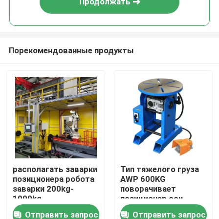
Продолжать
Порекомендованные продукты
Дом
располагать заварки
Тип тяжелого груза
позиционера робота
AWP 600KG
Продукты
заварки 200kg-
поворачивает
1000kg
позиционер оси
изготовленный на
оборачиваемости
Отправить запрос
Отправить запрос
Видео
заказ
двойной