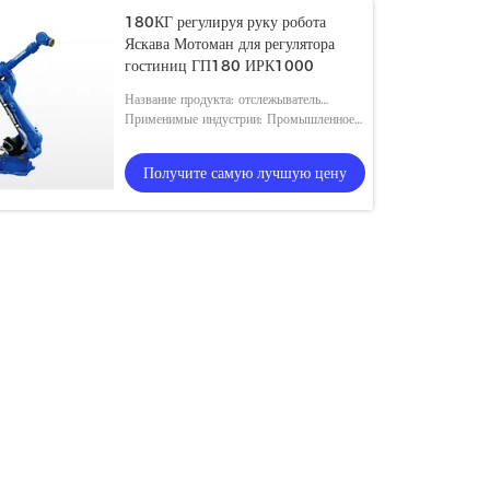
180КГ регулируя руку робота
Яскава Мотоман для регулятора
гостиниц ГП180 ИРК1000
Название продукта: отслежыватель
yaskawa GP180+Linear; Рука робота
Применимые индустрии: Промышленное
Yaskawa
автоматическое; Гостиницы, магазины
строительного материала
Получите самую лучшую цену