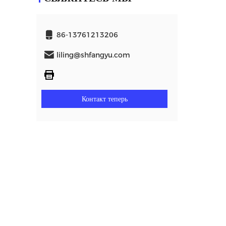
86-13761213206
liling@shfangyu.com
Контакт теперь