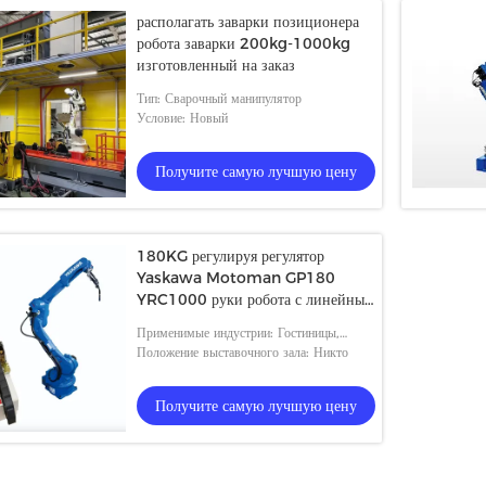
располагать заварки позиционера
робота заварки 200kg-1000kg
изготовленный на заказ
Тип: Сварочный манипулятор
Условие: Новый
Получите самую лучшую цену
180KG регулируя регулятор
Yaskawa Motoman GP180
YRC1000 руки робота с линейным
отслежывателем
Применимые индустрии: Гостиницы,
магазины строительного материала,
Положение выставочного зала: Никто
доставка ремонта машинного
оборудования и регуляция
Получите самую лучшую цену