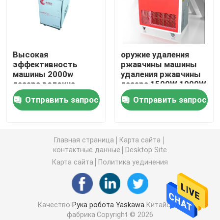
Рука робота Yaskawa
Высокая
оружие удаления
зрение робота 3D
эффективность
ржавчины машины
машины 2000w
удаления ржавчины
лазера волокна
лазера 1500W 1000W
Робототехнические рабочие места
Handheld очищая
Handheld
Отправить запрос
Отправить запрос
Аксессуары робота
Главная страница
Карта сайта
Защитный чехол робота
контактные данные
Desktop Site
Карта сайта
Политика уединения
Части робота
Качество
Рука робота Yaskawa
Китайская
Позиционер робота
фабрика.Copyright © 2026