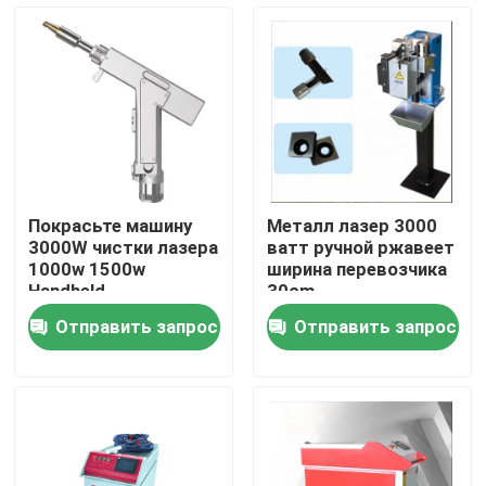
О нас
Путешествие фабрики
Проверка качества
Покрасьте машину
Металл лазер 3000
3000W чистки лазера
ватт ручной ржавеет
Свяжитесь мы
1000w 1500w
ширина перевозчика
Handheld
30cm
Отправить запрос
Отправить запрос
Новости
Случаи
Спросите цитату