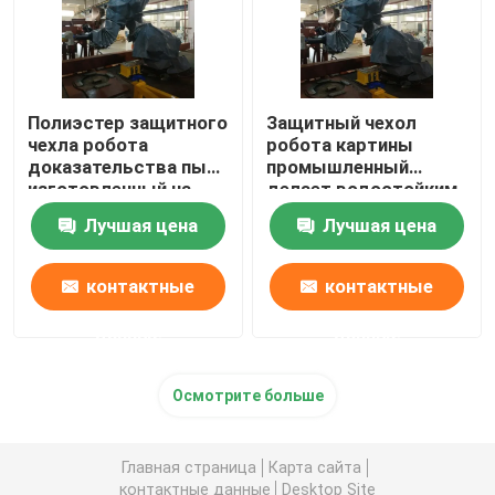
Полиэстер защитного
Защитный чехол
чехла робота
робота картины
доказательства пыли
промышленный
изготовленный на
делает водостойким
заказ
Лучшая цена
Лучшая цена
контактные
контактные
данные
данные
Осмотрите больше
Главная страница
Карта сайта
контактные данные
Desktop Site