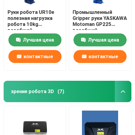
Руки робота UR10e
Промышленный
ГСК Робот
полезная нагрузка
Gripper руки YASKAWA
робота 10kg
Motoman GP225
всеобщей
всеобщий
Кавасаки Робот
сотрудническая для
робототехнический
Лучшая цена
Лучшая цена
Palletizing собрания
для Palletizing
регулируя робота
контактные
контактные
данные
данные
зрение робота 3D
(7)