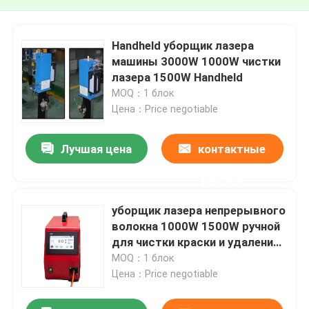
Handheld уборщик лазера
машины 3000W 1000W чистки
лазера 1500W Handheld
MOQ：1 блок
Цена：Price negotiable
Лучшая цена
контактные
данные
уборщик лазера непрерывного
волокна 1000W 1500W ручной
для чистки краски и удаления
ржавчины
MOQ：1 блок
Цена：Price negotiable