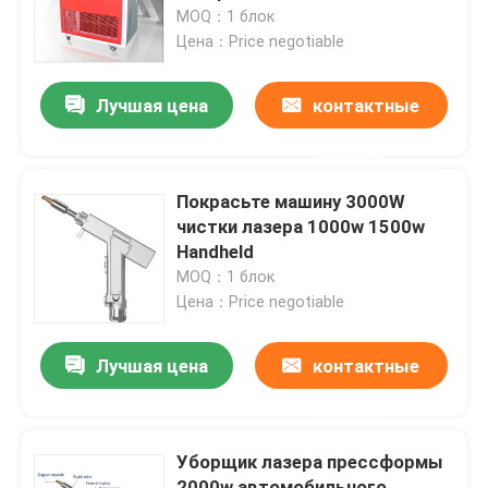
MOQ：1 блок
Цена：Price negotiable
О нас
Лучшая цена
контактные
Путешествие фабрики
данные
Проверка качества
Покрасьте машину 3000W
чистки лазера 1000w 1500w
Handheld
Свяжитесь мы
MOQ：1 блок
Цена：Price negotiable
Новости
Лучшая цена
контактные
Случаи
данные
Уборщик лазера прессформы
Спросите цитату
2000w автомобильного