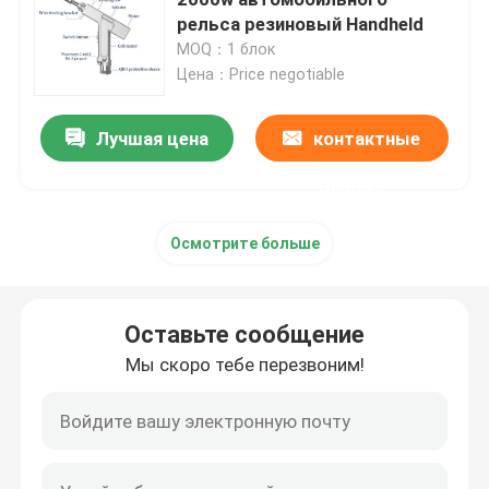
рельса резиновый Handheld
MOQ：1 блок
Рука робота Yaskawa
Цена：Price negotiable
зрение робота 3D
Лучшая цена
контактные
данные
Робототехнические рабочие места
Осмотрите больше
Аксессуары робота
Оставьте сообщение
Защитный чехол робота
Мы скоро тебе перезвоним!
Части робота
Позиционер робота