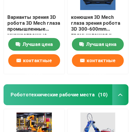
Варианты зрения 3D
конюшня 3D Mech
робота 3D Mech глаза
глаза зрения робота
промышленные
3D 300-600mm
множественные
промышленная и
модельные
надежное
Лучшая цена
Лучшая цена
соотвествуют
просматривая
различные
представление
расстояния
контактные
контактные
данные
данные
Робототехнические рабочие места
(10)