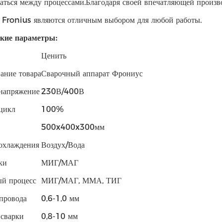
аться между процессами.Благодаря своей впечатляющей произв
 Fronius являются отличным выбором для любой работы.
кие параметры:
Ценить
ание товара
Сварочный аппарат Фрониус
напряжение
230В/400В
цикл
100%
500x400x300мм
охлаждения
Воздух/Вода
ки
МИГ/МАГ
й процесс
МИГ/МАГ, ММА, ТИГ
провода
0,6-1,0 мм
сварки
0,8-10 мм