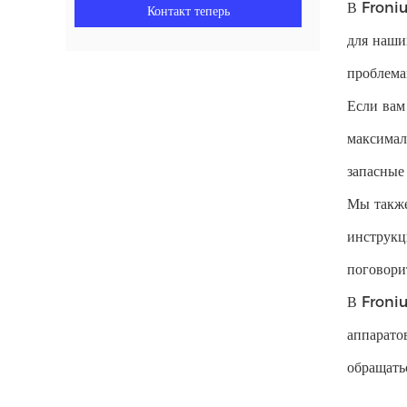
В Froniu
Контакт теперь
для наши
проблема
Если вам
максимал
запасные
Мы также
инструкц
поговори
В Froniu
аппарато
обращать