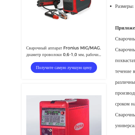
Размеры
Приложе
Сварочны
Сварочный аппарат Fronius MIG/MAG,
Сварочны
диаметр проволоки 0,6-1,0 мм, рабочий
похваста
цикл 100 %
Получите самую лучшую цену
течение 
различны
производ
сроком н
Сварочны
универса