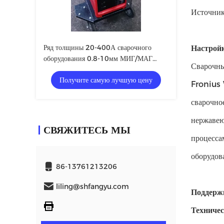
Источник
Ряд толщины 20-400А сварочного
Настройк
оборудования 0.8-10мм МИГ/МАГ
Сварочны
Фрониус настоящий
Получите самую лучшую цену
Fronius 
сварочно
нержавею
СВЯЖИТЕСЬ МЫ
процесса
оборудов
86-13761213206
liling@shfangyu.com
Поддержк
Техничес