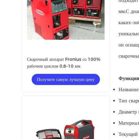
подходит
мм.С диа
каких-ли
уникальн
он оснащ
сварочны
Сварочный аппарат Fronius со 100%
рабочим циклом 0,8–10 мм
Функции
Получите самую лучшую цену
Название
Тип сва
Диаметр 
Материал
Текущий 