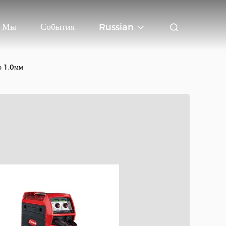
ь Мы
События
Russian
о 1.0мм