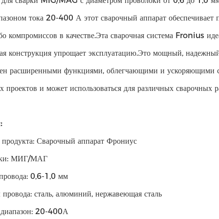
 для сварки MIG/MAG с диаметром проволоки от 0,6 до 1,0 мм
пазоном тока 20-400 А этот сварочный аппарат обеспечивает 
бо компромиссов в качестве.Эта сварочная система Fronius иде
ая конструкция упрощает эксплуатацию.Это мощный, надежный
ен расширенными функциями, облегчающими и ускоряющими с
х проектов и может использоваться для различных сварочных р
:
 продукта: Сварочный аппарат Фрониус
рки: МИГ/МАГ
провода: 0,6-1,0 мм
 провода: сталь, алюминий, нержавеющая сталь
диапазон: 20-400А