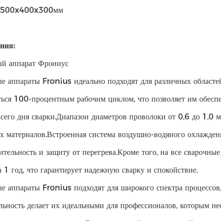
: 500x400x300мм
ния:
й аппарат Фрониус
е аппараты Fronius идеально подходят для различных областе
ться 100-процентным рабочим циклом, что позволяет им обесп
всего дня сварки.Диапазон диаметров проволоки от 0,6 до 1,0
х материалов.Встроенная система воздушно-водяного охлажден
ительность и защиту от перегрева.Кроме того, на все сварочны
а 1 год, что гарантирует надежную сварку и спокойствие.
е аппараты Fronius подходят для широкого спектра процесс
льность делает их идеальными для профессионалов, которым н