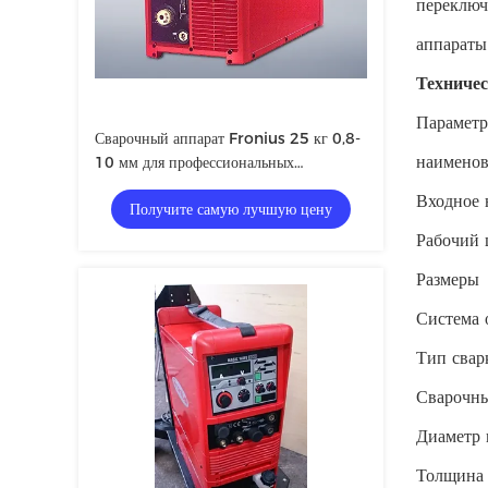
переключ
аппараты
Техничес
Параметр
Сварочный аппарат Fronius 25 кг 0,8-
наименов
10 мм для профессиональных
сварщиков
Входное 
Получите самую лучшую цену
Рабочий 
Размеры
Система 
Тип свар
Сварочны
Диаметр 
Толщина 