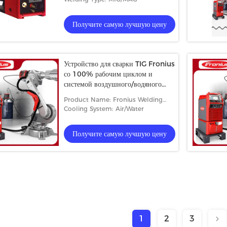
Получите самую лучшую цену
Устройство для сварки TIG Fronius
со 100% рабочим циклом и
системой воздушного/водяного
охлаждения
Product Name: Fronius Welding
Machine
Cooling System: Air/Water
Получите самую лучшую цену
1
2
3