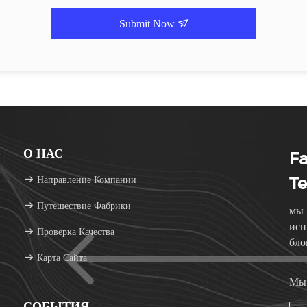
Submit Now
О НАС
F
Направление Компании
Te
Путешествие Фабрики
мы 
исп
Проверка Качества
бло
Карта Сайта
при
Мы 
СОБЫТИЯ