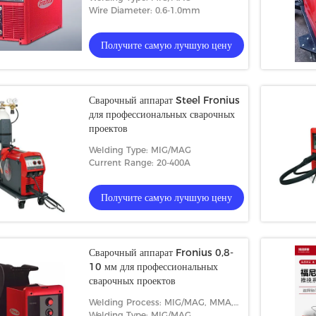
Wire Diameter: 0.6-1.0mm
Получите самую лучшую цену
Сварочный аппарат Steel Fronius
для профессиональных сварочных
проектов
Welding Type: MIG/MAG
Current Range: 20-400A
Получите самую лучшую цену
Сварочный аппарат Fronius 0,8-
10 мм для профессиональных
сварочных проектов
Welding Process: MIG/MAG, MMA,
TIG
Welding Type: MIG/MAG