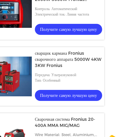
использующий энергию
Контроль: Автоматический
Электрический ток: Линия частота
Получите самую лучшую цену
сварщик кармана Fronius
сварочного аппарата 5000W 4KW
3KW Fronius
Передача: Ультразвуковой
Тип: Особенный
Получите самую лучшую цену
Сварочная система Fronius 20-
400A MMA MIG/MAG
Wire Material: Steel, Aluminium,