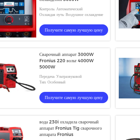
Контроль: Автоматический
Охлаждая путь: Воздушное охлаждение
Получите самую лучшую цену
Сварочный аппарат 3000W
Fronius 220 вольт 4000W
5000W
Передача: Ультразвуковой
Тип: Особенный
Получите самую лучшую цену
вода 230i охладила сварочный
аппарат Fronius Tig сварочного
аппарата Fronius