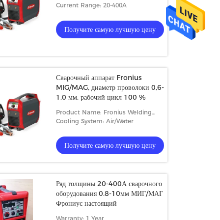
Stainless Steel
Current Range: 20-400A
Получите самую лучшую цену
Сварочный аппарат Fronius
MIG/MAG, диаметр проволоки 0,6-
1,0 мм, рабочий цикл 100 %
Product Name: Fronius Welding
Machine
Cooling System: Air/Water
Получите самую лучшую цену
Ряд толщины 20-400А сварочного
оборудования 0.8-10мм МИГ/МАГ
Фрониус настоящий
Warranty: 1 Year