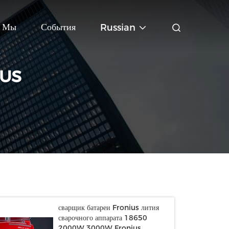
ь Мы
События
Russian
US
сварщик батареи Fronius лития
сварочного аппарата 18650
2000W 3000W Fronius