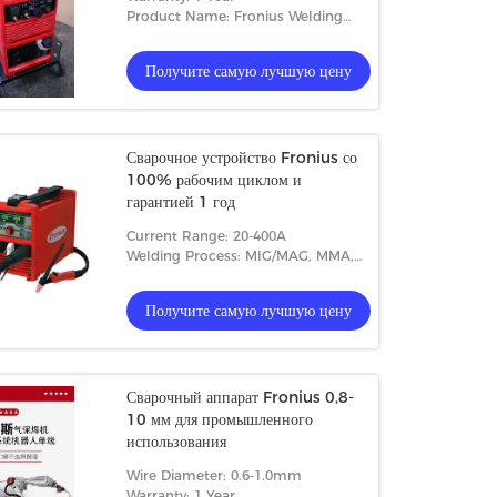
Product Name: Fronius Welding
Machine
Получите самую лучшую цену
Сварочное устройство Fronius со
100% рабочим циклом и
гарантией 1 год
Current Range: 20-400A
Welding Process: MIG/MAG, MMA,
TIG
Получите самую лучшую цену
Сварочный аппарат Fronius 0,8-
10 мм для промышленного
использования
Wire Diameter: 0.6-1.0mm
Warranty: 1 Year