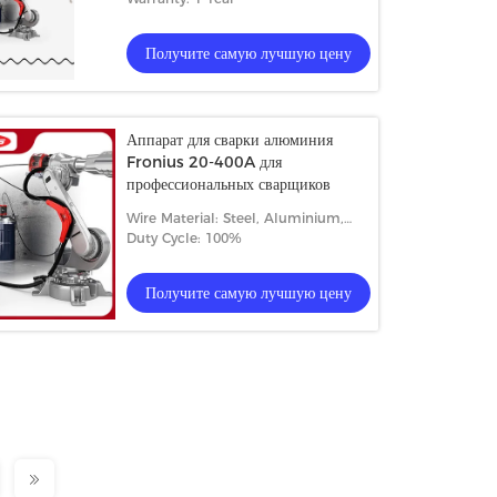
Получите самую лучшую цену
Аппарат для сварки алюминия
Fronius 20-400A для
профессиональных сварщиков
Wire Material: Steel, Aluminium,
Stainless Steel
Duty Cycle: 100%
Получите самую лучшую цену