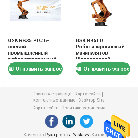
Рука робота Yaskawa
зрение робота 3D
GSK RB35 PLC 6-
GSK RB500
осевой
Роботизированный
промышленный
манипулятор
Робототехнические рабочие места
роботизированный
Шестиосевой
манипулятор
промышленный
Отправить запрос
Отправить запрос
робот
Аксессуары робота
Защитный чехол робота
Главная страница
Карта сайта
контактные данные
Desktop Site
Карта сайта
Политика уединения
Части робота
Позиционер робота
Качество
Рука робота Yaskawa
Китайская