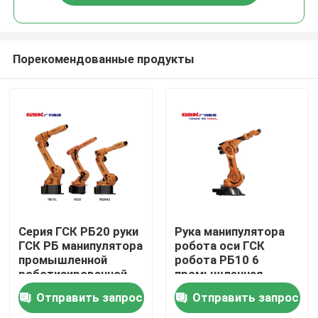
Порекомендованные продукты
Дом
Серия ГСК РБ20 руки
Рука манипулятора
ГСК РБ манипулятора
робота оси ГСК
промышленной
робота РБ10 6
Продукты
роботизированной
промышленная
руки 6 осей
роботизированная
Отправить запрос
Отправить запрос
роботизированная
Видео