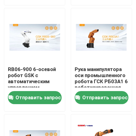
О нас
Путешествие фабрики
Проверка качества
RB06-900 6-осевой
Рука манипулятора
Свяжитесь мы
робот GSK с
оси промышленного
автоматическим
робота ГСК РБ03А1 6
управлением
роботизированная
манипулятором
Новости
Отправить запрос
Отправить запрос
робота
Случаи
Спросите цитату