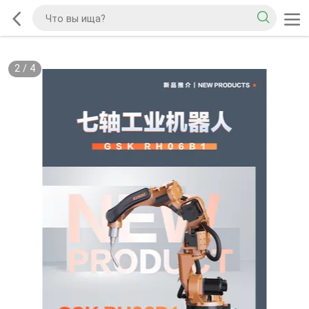
2
/
4