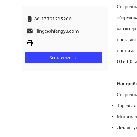
Сварочны
оборудов
86-13761213206
характер
liling@shfangyu.com
поставля
принимаю
Контакт теперь
0,6-1,0 
Настройк
Сварочны
Торговая
Минималь
Детали у