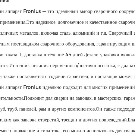
ния:
й аппарат Fronius — это идеальный выбор сварочного оборуд
 применения.Это надежное, долговечное и качественное сварочн
азличных металлов, включая сталь, алюминий и т.д. Сварочный
тным поставщиком сварочного оборудования, гарантирующим 
во заказа 1, доставка в течение 45 дней.Детали упаковки вклю
тся.Источник питания переменного/постоянного тока, с диапа
н также поставляется с годовой гарантией, и поставщик может 
й аппарат Fronius идеально подходит для многих применений
ительности.Подходит для сварки на заводах, в мастерских, гара
руб, труб, панелей, рам и других компонентов.Он также подходи
 таких как заварка отверстий, трещин и других повреждений.Бл
емое напряжение и сила тока, его можно использовать для свар