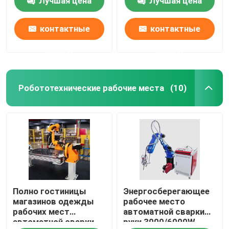
Лучшая цена
Лучшая цена
соотвествуют
просматривая
различные
представление
расстояния
контактные
контактные
данные
данные
Робототехнические рабочие места
(10)
Дом
Полно гостиницы
Энергосберегающее
Продукты
магазинов одежды
рабочее место
рабочих мест
автоматной сварки
автоматной сварки
руки 3000/6000W
Видео