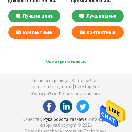
доказательства пыли
промышленный
изготовленный на
делает водостойким
заказ
Электропитание робота
Лучшая цена
Лучшая цена
контактные
контактные
Промышленные сваривая роботы
данные
данные
Используемая рука робота
Осмотрите больше
Обслуживание робота
Главная страница
Карта сайта
контактные данные
Desktop Site
Ручная машина для лазерной очистки
Карта сайта
Политика уединения
Сварочный аппарат Fronius
Качество
Рука робота Yaskawa
Китайская
фабрика.Copyright © 2026
рука промышленного робота
Fangyu(shanghai)Automation Technology