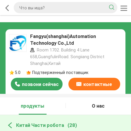
Fangyu(shanghai)Automation
Technology Co.,Ltd
Room 1702. Building 4 Lane
658,GuangfulinRoad. Songiiang District
Shanghai,Китай
5.0
Подтверженный поставщик
позвони сейчас
контактные
данные
продукты
О нас
Китай Части робота
(28)