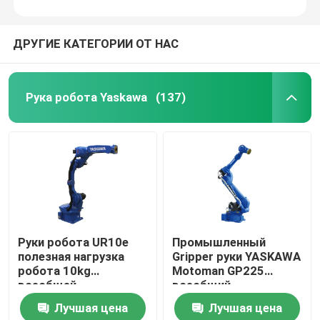
ДРУГИЕ КАТЕГОРИИ ОТ НАС
Рука робота Yaskawa
(137)
Руки робота UR10e
Промышленный
полезная нагрузка
Gripper руки YASKAWA
робота 10kg
Motoman GP225
всеобщей
всеобщий
сотрудническая для
робототехнический
Лучшая цена
Лучшая цена
Palletizing собрания
для Palletizing