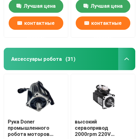
робототехнические
робототехнического
Лучшая цена
Лучшая цена
манипулятора
О нас
контактные
контактные
данные
данные
Путешествие фабрики
Проверка качества
Аксессуары робота
(31)
Свяжитесь мы
Новости
Случаи
Рука Doner
высокий
промышленного
сервопривод
робота моторов
2000rpm 220V
Спросите цитату