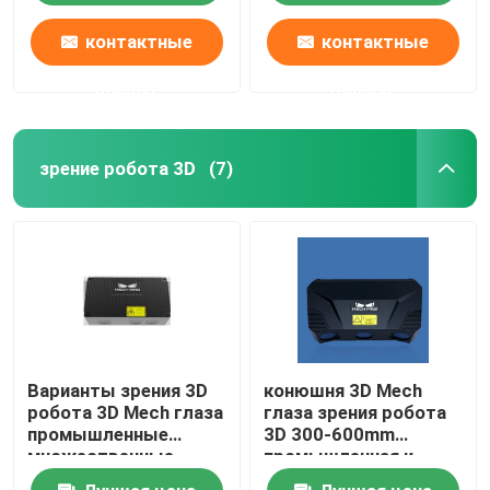
регулируя робота
контактные
контактные
данные
данные
зрение робота 3D
(7)
Варианты зрения 3D
конюшня 3D Mech
робота 3D Mech глаза
глаза зрения робота
промышленные
3D 300-600mm
множественные
промышленная и
модельные
надежное